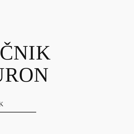
EČNIK
URON
K