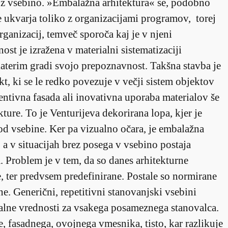
 z vsebino. »Embalažna arhitektura« se, podobno
 ukvarja toliko z organizacijami programov, torej
rganizacij, temveč sporoča kaj je v njeni
ost je izražena v materialni sistematizaciji
katerim gradi svojo prepoznavnost. Takšna stavba je
t, ki se le redko povezuje v večji sistem objektov
entivna fasada ali inovativna uporaba materialov še
ture. To je Venturijeva dekorirana lopa, kjer je
d vsebine. Ker pa vizualno očara, je embalažna
a v situacijah brez posega v vsebino postaja
. Problem je v tem, da so danes arhitekturne
, ter predvsem predefinirane. Postale so normirane
ne. Generični, repetitivni stanovanjski vsebini
alne vrednosti za vsakega posameznega stanovalca.
, fasadnega, ovojnega vmesnika, tisto, kar razlikuje