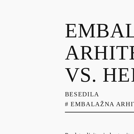
EMBA
ARHIT
VS. H
BESEDILA
#
EMBALAŽNA ARHI