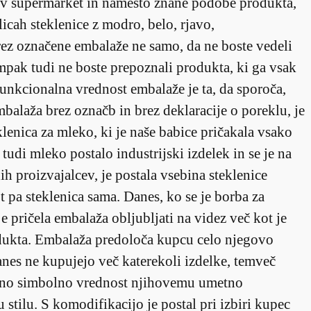
te v supermarket in namesto znane podobe produkta,
olicah steklenice z modro, belo, rjavo,
ez označene embalaže ne samo, da ne boste vedeli
ampak tudi ne boste prepoznali produkta, ki ga vsak
unkcionalna vrednost embalaže je ta, da sporoča,
balaža brez označb in brez deklaracije o poreklu, je
klenica za mleko, ki je naše babice pričakala vsako
 tudi mleko postalo industrijski izdelek in se je na
ih proizvajalcev, je postala vsebina steklenice
pa steklenica sama. Danes, ko se je borba za
e pričela embalaža obljubljati na videz več kot je
odukta. Embalaža predoloča kupcu celo njegovo
 danes ne kupujejo več katerekoli izdelke, temveč
rezno simbolno vrednost njihovemu umetno
stilu. S komodifikacijo je postal pri izbiri kupec