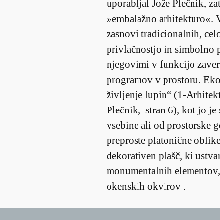
uporabljal Jože Plečnik, za
»embalažno arhitekturo«. V
zasnovi tradicionalnih, cel
privlačnostjo in simbolno p
njegovimi v funkcijo zaver
programov v prostoru. Ekol
življenje lupin“ (1-Arhitektu
Plečnik, stran 6), kot jo 
vsebine ali od prostorske 
preproste platonične oblike
dekorativen plašč, ki ustva
monumentalnih elementov, s
okenskih okvirov .