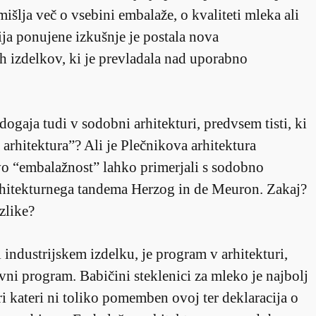
mišlja več o vsebini embalaže, o kvaliteti mleka ali
zija ponujene izkušnje je postala nova
h izdelkov, ki je prevladala nad uporabno
ogaja tudi v sodobni arhitekturi, predvsem tisti, ki
rhitektura”? Ali je Plečnikova arhitektura
o “embalažnost” lahko primerjali s sodobno
rhitekturnega tandema Herzog in de Meuron. Zakaj?
zlike?
 industrijskem izdelku, je program v arhitekturi,
avni program. Babičini steklenici za mleko je najbolj
ri kateri ni toliko pomemben ovoj ter deklaracija o