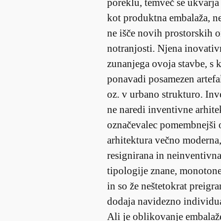
poreklu, temveč se ukvarja
kot produktna embalaža, ne
ne išče novih prostorskih o
notranjosti. Njena inovativn
zunanjega ovoja stavbe, s 
ponavadi posamezen artefak
oz. v urbano strukturo. Inv
ne naredi inventivne arhitek
označevalec pomembnejši o
arhitektura večno moderna, 
resignirana in neinventivna
tipologije znane, monotone
in so že neštetokrat preigra
dodaja navidezno individu
Ali je oblikovanje embalaže