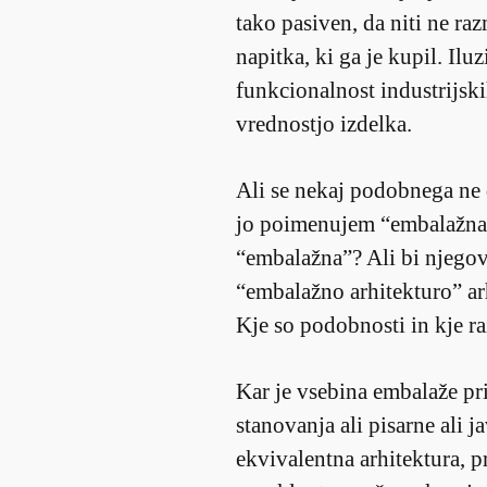
tako pasiven, da niti ne raz
napitka, ki ga je kupil. Ilu
funkcionalnost industrijski
vrednostjo izdelka.
Ali se nekaj podobnega ne d
jo poimenujem “embalažna a
“embalažna”? Ali bi njegov
“embalažno arhitekturo” a
Kje so podobnosti in kje ra
Kar je vsebina embalaže pri
stanovanja ali pisarne ali j
ekvivalentna arhitektura, p