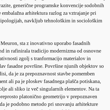
razite, generične programske konvencije sodobnih
e embalažna arhitektura razlog za vztrajanje pri
 tipologijah, navkljub tehnološkim in sociološkim
 Meuron, sta z inovativno uporabo fasadnih
end in rafinirala tradicijo modernizma od osnovne
tivnosti zgolj s tranformacijo materialov in
av fasadne površine. Površine njunih objektov so
disi, da je za prepoznavnost stavbe pomemben
ent ali pa je ploskev fasadnega plašča potiskana,
olje ali sliko iz več singularnih elementov. Na ta
preprosto platonično geometrijo v prepoznaven
da je podobno metodo pri snovanju arhitekture