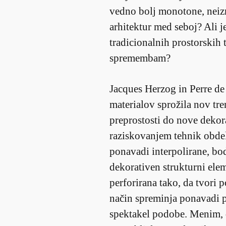
vedno bolj monotone, neiz
arhitektur med seboj? Ali j
tradicionalnih prostorskih
spremembam?
Jacques Herzog in Perre de
materialov sprožila nov tr
preprostosti do nove dekora
raziskovanjem tehnik obdel
ponavadi interpolirane, bo
dekorativen strukturni elem
perforirana tako, da tvori p
način spreminja ponavadi 
spektakel podobe. Menim, 