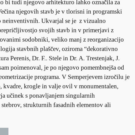
to bi tudi njegovo arhitekturo lahko označila za
ečina njegovih stavb je v tlorisni in programski
o neinventivnih. Ukvarjal se je z vizualno
repričljivostjo svojih stavb in v primerjavi z
ovanimi sodobniki, veliko manj z reorganizacijo
ogija stavbnih plaščev, oziroma “dekorativno
ra Perenis, Dr. F.. Stele in Dr. A. Trestenjak, J.
je sam poimenoval, je po njegovo pomembnejša od
geometrizacije programa. V Semperjevem izročilu je
, kvadre, krogle in valje ovil v monumentalen,
rja učinek s ponavljanjem singularnih
tebrov, strukturnih fasadnih elementov ali