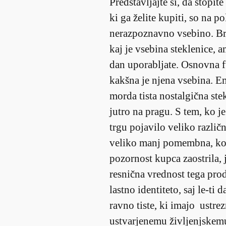
Predstavljajte si, da stopi
ki ga želite kupiti, so na p
nerazpoznavno vsebino. Br
kaj je vsebina steklenice, 
dan uporabljate. Osnovna f
kakšna je njena vsebina. Em
morda tista nostalgična ste
jutro na pragu. S tem, ko je
trgu pojavilo veliko različn
veliko manj pomembna, kot 
pozornost kupca zaostrila, j
resnična vrednost tega pr
lastno identiteto, saj le-ti
ravno tiste, ki imajo ust
ustvarjenemu življenjskemu 